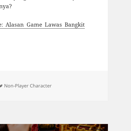
anya?
te: Alasan Game Lawas Bangkit
Tag
Non-Player Character