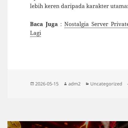
lebih keren daripada karakter utam
Baca Juga
:
Nostalgia Server Priva
Lagi
Diposkan
Penulis
Kategori
2026-05-15
adm2
Uncategorized
pada
Navigasi