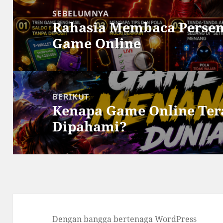
pos
SEBELUMNYA
Rahasia Membaca Persen
Pos
Game Online
sebelumnya:
BERIKUT
Kenapa Game Online Ter
Pos
Dipahami?
berikutnya:
Dengan bangga bertenaga WordPress