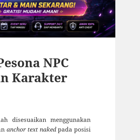
 Pesona NPC
n Karakter
elah disesuaikan menggunakan
kan
anchor text naked
pada posisi