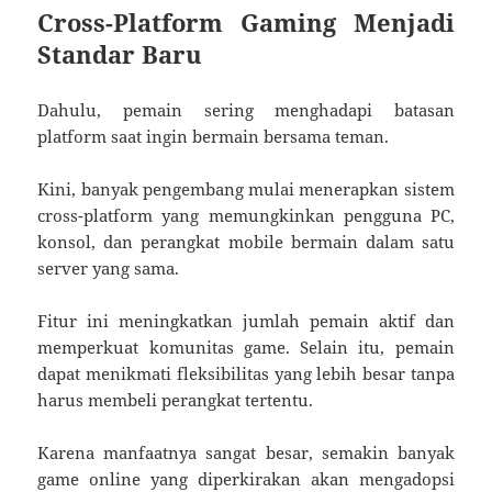
Cross-Platform Gaming Menjadi
Standar Baru
Dahulu, pemain sering menghadapi batasan
platform saat ingin bermain bersama teman.
Kini, banyak pengembang mulai menerapkan sistem
cross-platform yang memungkinkan pengguna PC,
konsol, dan perangkat mobile bermain dalam satu
server yang sama.
Fitur ini meningkatkan jumlah pemain aktif dan
memperkuat komunitas game. Selain itu, pemain
dapat menikmati fleksibilitas yang lebih besar tanpa
harus membeli perangkat tertentu.
Karena manfaatnya sangat besar, semakin banyak
game online yang diperkirakan akan mengadopsi