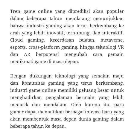
Tren game online yang diprediksi akan populer
dalam beberapa tahun mendatang menunjukkan
bahwa industri gaming akan terus berkembang ke
arah yang lebih inovatif, terhubung, dan interaktif.
Cloud gaming, kecerdasan buatan, metaverse,
esports, cross-platform gaming, hingga teknologi VR
dan AR berpotensi mengubah cara pemain
menikmati game di masa depan.
Dengan dukungan teknologi yang semakin maju
dan komunitas gaming yang terus berkembang,
industri game online memiliki peluang besar untuk
menghadirkan pengalaman bermain yang lebih
menarik dan mendalam. Oleh karena itu, para
gamer dapat menantikan berbagai inovasi baru yang
akan membentuk masa depan dunia gaming dalam
beberapa tahun ke depan.