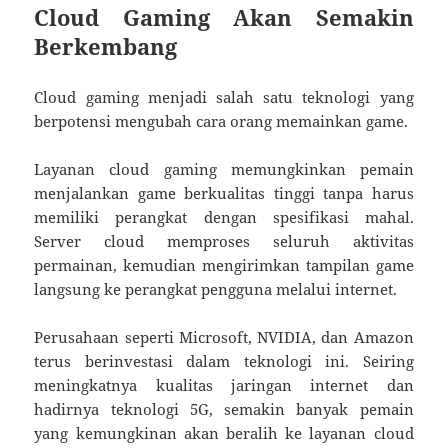
Cloud Gaming Akan Semakin
Berkembang
Cloud gaming menjadi salah satu teknologi yang
berpotensi mengubah cara orang memainkan game.
Layanan cloud gaming memungkinkan pemain
menjalankan game berkualitas tinggi tanpa harus
memiliki perangkat dengan spesifikasi mahal.
Server cloud memproses seluruh aktivitas
permainan, kemudian mengirimkan tampilan game
langsung ke perangkat pengguna melalui internet.
Perusahaan seperti Microsoft, NVIDIA, dan Amazon
terus berinvestasi dalam teknologi ini. Seiring
meningkatnya kualitas jaringan internet dan
hadirnya teknologi 5G, semakin banyak pemain
yang kemungkinan akan beralih ke layanan cloud