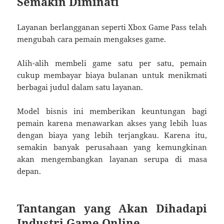
Semakin Diminati
Layanan berlangganan seperti Xbox Game Pass telah
mengubah cara pemain mengakses game.
Alih-alih membeli game satu per satu, pemain
cukup membayar biaya bulanan untuk menikmati
berbagai judul dalam satu layanan.
Model bisnis ini memberikan keuntungan bagi
pemain karena menawarkan akses yang lebih luas
dengan biaya yang lebih terjangkau. Karena itu,
semakin banyak perusahaan yang kemungkinan
akan mengembangkan layanan serupa di masa
depan.
Tantangan yang Akan Dihadapi
Industri Game Online