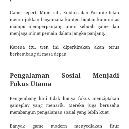
Game seperti Minecraft, Roblox, dan Fortnite telah
menunjukkan bagaimana konten buatan komunitas
mampu memperpanjang umur sebuah game dan
menjaga minat pemain dalam jangka panjang.
Karena itu, tren ini diperkirakan akan terus
berkembang di masa depan.
Pengalaman Sosial Menjadi
Fokus Utama
Pengembang kini tidak hanya fokus menciptakan
gameplay yang menarik. Mereka juga berusaha
membangun pengalaman sosial yang lebih kuat.
Banyak game modern menyediakan fitur