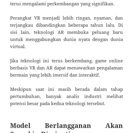
terus mengalami perkembangan yang signifikan.
Perangkat VR menjadi lebih ringan, nyaman, dan
terjangkau dibandingkan beberapa tahun lalu. Di
sisi lain, teknologi AR membuka peluang baru
untuk menggabungkan dunia nyata dengan dunia
virtual.
Jika teknologi ini terus berkembang, game online
berbasis VR dan AR dapat menawarkan pengalaman
bermain yang lebih imersif dan interaktif.
Meskipun saat ini masih berada dalam tahap
pertumbuhan, banyak analis industri melihat
potensi besar pada kedua teknologi tersebut.
Model Berlangganan Akan